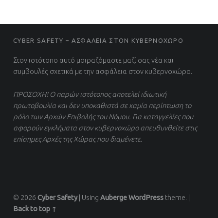
FOOTER SIDEBAR
CYBER SAFETY – ΑΣΦΑΛΕΙΑ ΣΤΟΝ ΚΥΒΕΡΝΟΧΩΡΟ
Στον ιστότοπο αυτό μοιραζόμαστε μαζί σας νέα και
συμβουλές σχετικά με την ασφάλεια στον κυβερνοχώρο.
ΠΡΟΣΟΧΗ! Ο παρών ιστότοπος αποτελεί ιδιωτική
πρωτοβουλία και δεν υποκαθιστά σε καμία περίπτωση το
ρόλο των Αρχών Επιβολής του Νόμου. Για καταγγελίες που
αφορούν εγκλήματα στον κυβερνοχώρο απευθυνθείτε στις
επίσημες Αρχές της Χώρας που διαμένετε.
© 2026
Cyber Safety
|
Using
Auberge
WordPress
theme.
|
Back to top ↑