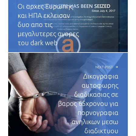
Οι αρχες Ευρωπης
και ΗΠΑ εκλεισαν
δυο απο τις
μεγαλυτερες αγορες
του dark web
NEXT POST
Δικογραφια
αυτοφωρης
διαδικασιας σε
βαρος 65χρονου για
πορνογραφια
ανηλικων μεσω
διαδικτυου