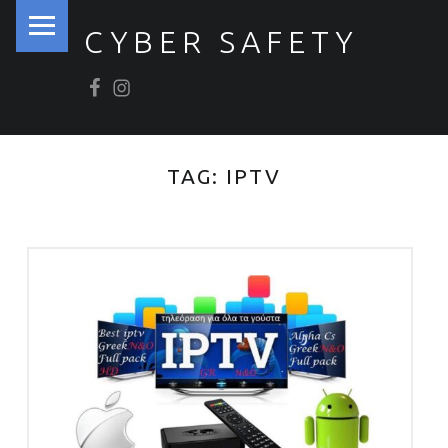
PRIMARY MENU
CYBER SAFETY
Βρείτε μας στο Facebook
Βρείτε μας στο Instagram
Ασφάλεια στον Κυβερνοχώρο
TAG:
IPTV