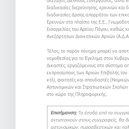
διατάξεις Διεθνούς Συνεργασίας, αλλά 
διαδικασίες διερεύνησης, ερευνών και 
διαδικασίες άρσης απορρήτου των επι
Ερευνών στο πλαίσιο της Ε.Ε., Γνωμοδοτ
Εισαγγελίας του Αρείου Πάγου, καθώς κ
Ανεξάρτητων Διοικητικών Αρχών (Α.Δ.Α.Ε.,
Τέλος, το παρόν πόνημα μπορεί να απο
νομοθεσίας για το Έγκλημα στον Κυβερν
Δικαστές, εργαζόμενους στο σύστημα απο
εκπροσώπους των Αρχών Επιβολής του Νό
κτλ), φοιτητές και σπουδαστές (Νομικ
Αστυνομικών και Στρατιωτικών Σχολών κ
στο χώρο της Πληροφορικής.
Επισήμανση:
Τα έσοδα από τα συγγρα
αντιστοιχούν στους συγγραφείς, θα 
αστυνομικών, πυροσβεστικών και πολ