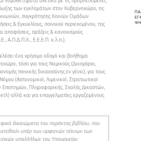
και νομοθετήματα σχετικά με τις προβλεπόμενες
δίωξης των εγκλημάτων στον Κυβερνοχώρο, τις
ΠΑ
κοινωνιών, συγκρότησης Κοινών Ομάδων
ΕΓ
ΨΗ
ήσεις & Εγκυκλίους, ποινικού περιεχομένου, της
αι αποφάσεις, πράξεις & κανονισμούς
 Α.Π.Δ.Π.Χ., Ε.Ε.Ε.Π. κ.λ.π.).
τελέσει ένα χρήσιμο οδηγό και βοήθημα
οχώρο, τόσο για τους Νομικούς (Δικηγόροι,
νομής ποινικής δικαιοσύνης εν γένει), για τους
μου (Αστυνομικοί, Λιμενικοί, Στρατιωτικοί
ών Επιστημών, Πληροφορικής, Σχολής Δικαστών,
τλ) αλλά και για επαγγελματίες εργαζομένους
φικά δικαιώματα του παρόντος βιβλίου, που
διατεθούν υπέρ των ορφανών τέκνων των
ιτικών υπαλλήλων του Υπουργείου