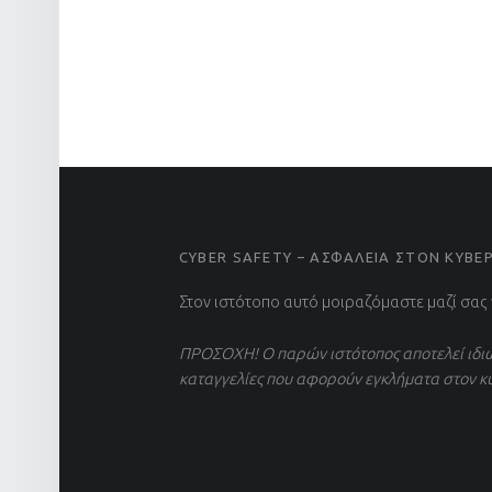
FOOTER SIDEBAR
CYBER SAFETY – ΑΣΦΑΛΕΙΑ ΣΤΟΝ ΚΥΒ
Στον ιστότοπο αυτό μοιραζόμαστε μαζί σας
ΠΡΟΣΟΧΗ! Ο παρών ιστότοπος αποτελεί ιδιω
καταγγελίες που αφορούν εγκλήματα στον κ