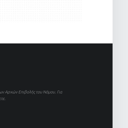
ων Αρχών Επιβολής του Νόμου. Για
ετε.