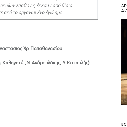
ν οποίων έπαθαν ή έπεσαν από βίαιο
ΑΓ
ΔΙ
ίτε από το οργανωμένο έγκλημα.
 Αναστάσιος Χρ. Παπαθανασίου
η: Καθηγητές Ν. Ανδρουλάκης, Λ. Κοτσαλής)
BO