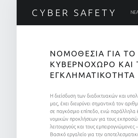
PRIM
CYBER SAFETY
ΝΕ
Ασφάλεια στον Κυβερνοχώρο
ΝΟΜΟΘΕΣΙΑ ΓΙΑ ΤΟ
ΚΥΒΕΡΝΟΧΩΡΟ ΚΑΙ
ΕΓΚΛΗΜΑΤΙΚΟΤΗΤΑ
Η διείσδυση των διαδικτυακών και υπο
μας, έχει διευρύνει σημαντικά τον αρι
σε παγκόσμιο επίπεδο, ενώ παράλληλα έ
νομικών προκλήσεων για τους εκπροσώπ
λειτουργούς και τους εμπειρογνώμονες
Βασικό εργαλείο για την αποτελεσματι