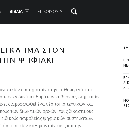
ARY MENU
Α
ΒΙΒΛΙΑ
ΕΠΙΚΟΙΝΩΝΙΑ
S
ΣΗ
 ΕΓΚΛΗΜΑ ΣΤΟΝ
 ΤΗΝ ΨΗΦΙΑΚΗ
ΠΡ
ΝΕ
ΕΓ
ΔΙ
ΔΙ.
λογιστικών συστημάτων στην καθημερινότητά
θμό των εν δυνάμει θυμάτων κυβερνοεγκληματιών
ΝΟ
χει διαμορφωθεί ένα νέο τοπίο τεχνικών και
21
ους των διωκτικών αρχών, τους δικαστικούς
 – ειδικούς ασφαλείας ψηφιακών συστημάτων.
κή άσκηση των καθηκόντων τους και την