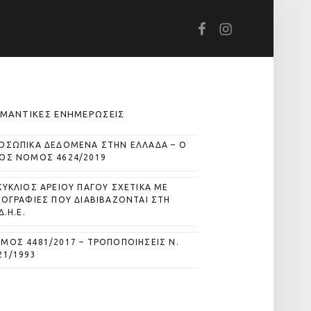
Βρείτε μας στο Facebook
Βρείτε μας στο Instagram
IDEBAR
ΜΑΝΤΙΚΕΣ ΕΝΗΜΕΡΩΣΕΙΣ
ΟΣΩΠΙΚΑ ΔΕΔΟΜΕΝΑ ΣΤΗΝ ΕΛΛΑΔΑ – Ο
ΟΣ ΝΟΜΟΣ 4624/2019
ΚΥΚΛΙΟΣ ΑΡΕΙΟΥ ΠΑΓΟΥ ΣΧΕΤΙΚΑ ΜΕ
ΚΟΓΡΑΦΙΕΣ ΠΟΥ ΔΙΑΒΙΒΑΖΟΝΤΑΙ ΣΤΗ
Δ.Η.Ε.
ΜΟΣ 4481/2017 – ΤΡΟΠΟΠΟΙΗΣΕΙΣ Ν.
21/1993