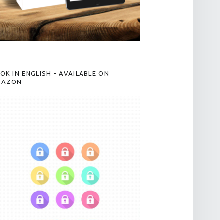
OK IN ENGLISH – AVAILABLE ON
MAZON