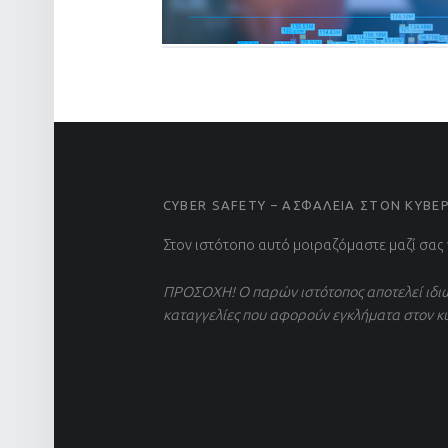
FOOTER SIDEBAR
CYBER SAFETY – ΑΣΦΑΛΕΙΑ ΣΤΟΝ ΚΥΒ
Στον ιστότοπο αυτό μοιραζόμαστε μαζί σας
ΠΡΟΣΟΧΗ! Ο παρών ιστότοπος αποτελεί ιδιω
καταγγελίες που αφορούν εγκλήματα στον κ