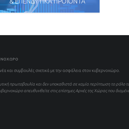
& ΕΠΕΝΔΥΤΙΚΑ ΠΡΟΪΟΝΤΑ
ΕΡΝΟΧΩΡΟ
 νέα και συμβουλές σχετικά με την ασφάλεια στον κυβερνοχώρο.
τική πρωτοβουλία και δεν υποκαθιστά σε καμία περίπτωση το ρόλο τ
υβερνοχώρο απευθυνθείτε στις επίσημες Αρχές της Χώρας που διαμέν