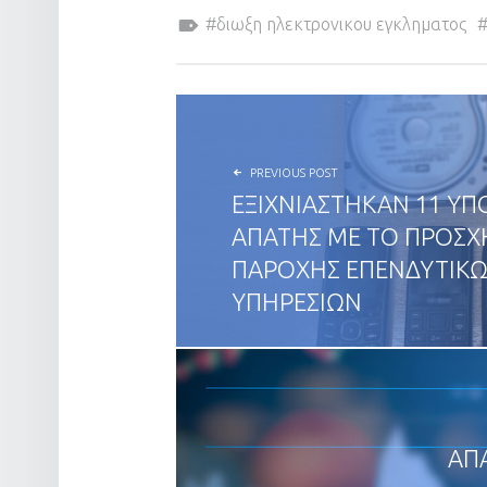
Tagged as:
διωξη ηλεκτρονικου εγκληματος
POST NAVIGATION
PREVIOUS POST
ΕΞΙΧΝΙΑΣΤΗΚΑΝ 11 ΥΠ
ΑΠΑΤΗΣ ΜΕ ΤΟ ΠΡΟΣ
ΠΑΡΟΧΗΣ ΕΠΕΝΔΥΤΙΚ
ΥΠΗΡΕΣΙΩΝ
ΑΠ