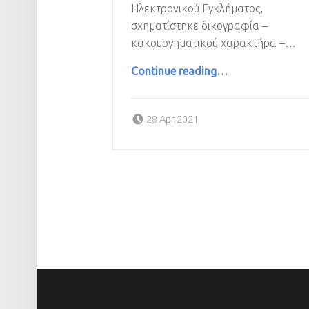
Ηλεκτρονικού Εγκλήματος,
σχηματίστηκε δικογραφία –
κακουργηματικού χαρακτήρα –…
“ΕΞΙΧΝΙΑΣΤΗΚΑΝ 11 ΥΠΟΘΕΣΕΙΣ ΑΠΑΤΗΣ ΜΕ ΤΟ ΠΡΟΣΧΗΜΑ ΠΑΡΟΧΗΣ ΕΠΕΝΔΥΤΙΚΩΝ ΥΠΗΡΕΣΙΩΝ”
Continue reading
…
Posted on:
28 Apr 2021
POSTS NAVIGATION