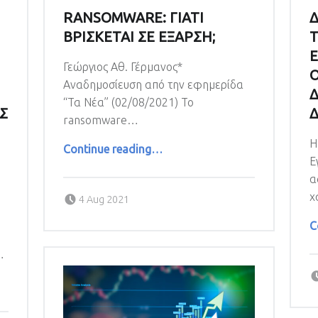
RANSOMWARE: ΓΙΑΤΙ
Δ
ΒΡΙΣΚΕΤΑΙ ΣΕ ΕΞΑΡΣΗ;
Γεώργιος Αθ. Γέρμανος*
Αναδημοσίευση από την εφημερίδα
Δ
“Τα Νέα” (02/08/2021) Το
Σ
Δ
ransomware…
“RANSOMWARE: ΓΙΑΤΙ ΒΡΙΣΚΕΤΑΙ ΣΕ ΕΞΑΡΣΗ;”
Η
Continue reading
…
Ε
α
Posted on:
χ
4 Aug 2021
C
…