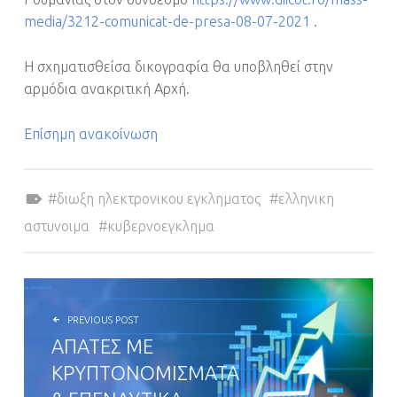
media/3212-comunicat-de-presa-08-07-2021
.
Η σχηματισθείσα δικογραφία θα υποβληθεί στην
αρμόδια ανακριτική Αρχή.
Επίσημη ανακοίνωση
Tagged as:
διωξη ηλεκτρονικου εγκληματος
ελληνικη
αστυνοιμα
κυβερνοεγκλημα
POST NAVIGATION
PREVIOUS POST
ΑΠΑΤΕΣ ΜΕ
ΚΡΥΠΤΟΝΟΜΙΣΜΑΤΑ