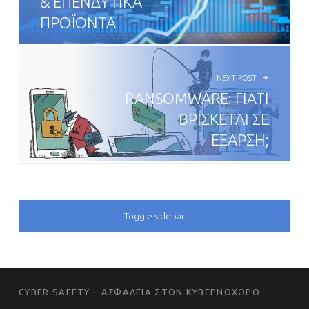
& ΕΠΕΝΔΥΤΙΚΑ
ΠΡΟΪΟΝΤΑ
NEXT POST
RANSOMWARE: ΓΙΑΤΙ
ΒΡΙΣΚΕΤΑΙ ΣΕ
ΕΞΑΡΣΗ;
SIDEBAR
Toggle sidebar
FOOTER SIDEBAR
CYBER SAFETY – ΑΣΦΑΛΕΙΑ ΣΤΟΝ ΚΥΒΕΡΝΟΧΩΡΟ