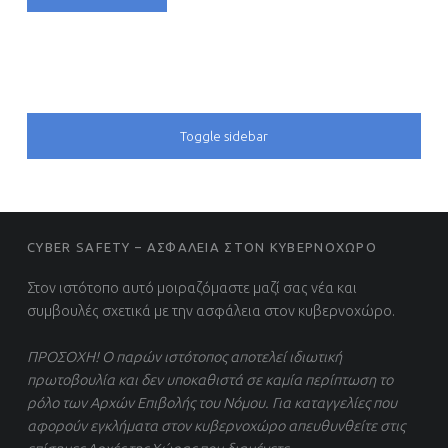
SIDEBAR
Toggle sidebar
FOOTER SIDEBAR
CYBER SAFETY – ΑΣΦΑΛΕΙΑ ΣΤΟΝ ΚΥΒΕΡΝΟΧΩΡΟ
Στον ιστότοπο αυτό μοιραζόμαστε μαζί σας νέα και
συμβουλές σχετικά με την ασφάλεια στον κυβερνοχώρο.
ΠΡΟΣΟΧΗ! Ο παρών ιστότοπος αποτελεί ιδιωτική
πρωτοβουλία και δεν υποκαθιστά σε καμία περίπτωση το
ρόλο των Αρχών Επιβολής του Νόμου. Για καταγγελίες που
αφορούν εγκλήματα στον κυβερνοχώρο απευθυνθείτε στις