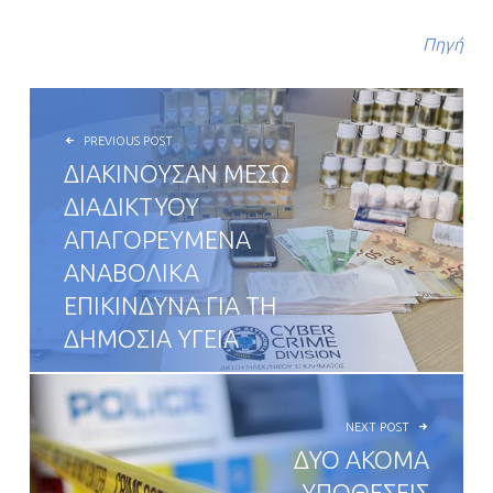
Πηγή
POST NAVIGATION
PREVIOUS POST
ΔΙΑΚΙΝΟΥΣΑΝ ΜΕΣΩ
ΔΙΑΔΙΚΤΥΟΥ
ΑΠΑΓΟΡΕΥΜΕΝΑ
ΑΝΑΒΟΛΙΚΑ
ΕΠΙΚΙΝΔΥΝΑ ΓΙΑ ΤΗ
ΔΗΜΟΣΙΑ ΥΓΕΙΑ
NEXT POST
ΔΥΟ ΑΚΟΜΑ
ΥΠΟΘΕΣΕΙΣ