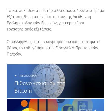
Τα κατασχεθέντα πειστήρια θα αποσταλούν στο Τμήμα
Εξέτασης Ψηφιακών Πειστηρίων της Διεύθυνση
Εγκληματολογικών Ερευνών, για περαιτέρω
εργαστηριακές εξετάσεις.
Ο συλληφθείς με τη δικογραφία που σχηματίστηκε σε
βάρος του οδηγήθηκε στην Εισαγγελία Πρωτοδικών
Πατρών.
POST NAVIGATION
PREVIOUS POST
Πιθανο «σχισμα» στο
Bitcoin
NEXT POST