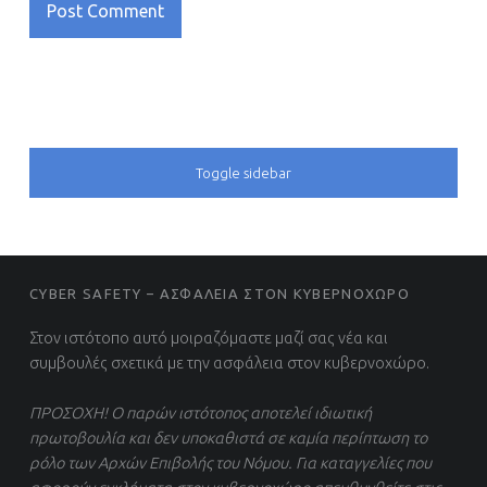
SIDEBAR
Toggle sidebar
FOOTER SIDEBAR
CYBER SAFETY – ΑΣΦΑΛΕΙΑ ΣΤΟΝ ΚΥΒΕΡΝΟΧΩΡΟ
Στον ιστότοπο αυτό μοιραζόμαστε μαζί σας νέα και
συμβουλές σχετικά με την ασφάλεια στον κυβερνοχώρο.
ΠΡΟΣΟΧΗ! Ο παρών ιστότοπος αποτελεί ιδιωτική
πρωτοβουλία και δεν υποκαθιστά σε καμία περίπτωση το
ρόλο των Αρχών Επιβολής του Νόμου. Για καταγγελίες που