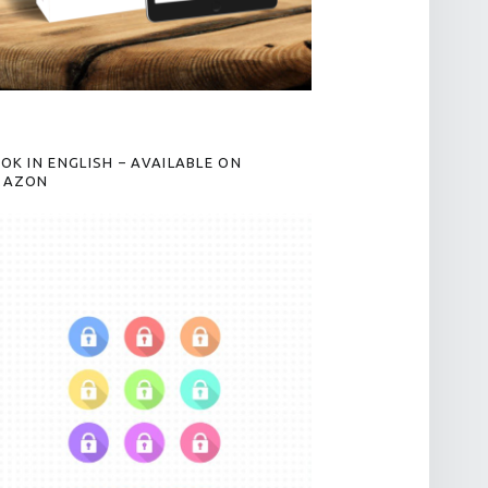
OK IN ENGLISH – AVAILABLE ON
MAZON