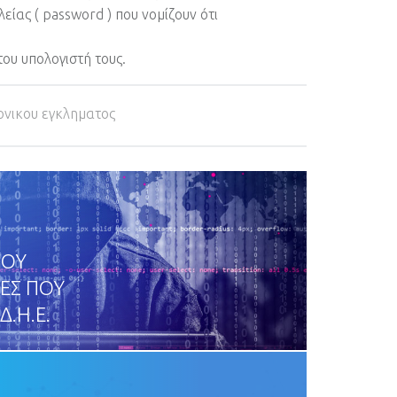
ας ( password ) που νομίζουν ότι
του υπολογιστή τους.
ονικου εγκληματος
ΓΟΥ
ΙΕΣ ΠΟΥ
Δ.Η.Ε.