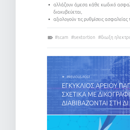
αλλάζουν άμεσα κάθε κωδικό ασφαλεί
διακυβεύεται,
αξιολογούν τις ρυθμίσεις ασφαλείας 
Tagged as:
scam
sextortion
διωξη ηλεκτρ
POST NAVIGATION
PREVIOUS POST
ΕΓΚΥΚΛΙΟΣ ΑΡΕΙΟΥ ΠΑ
ΣΧΕΤΙΚΑ ΜΕ ΔΙΚΟΓΡΑΦ
ΔΙΑΒΙΒΑΖΟΝΤΑΙ ΣΤΗ ΔΙ.