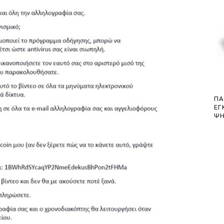
ΠΑ
ΕΓ
ΨΗ