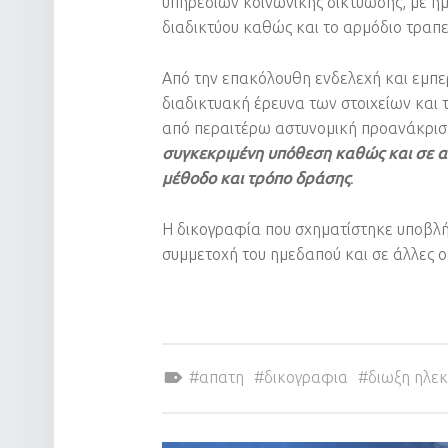
υπηρεσιών κοινωνικής δικτύωσης, με η
διαδικτύου καθώς και το αρμόδιο τραπ
Από την επακόλουθη ενδελεχή και εμπε
διαδικτυακή έρευνα των στοιχείων και
από περαιτέρω αστυνομική προανάκρισ
συγκεκριμένη υπόθεση καθώς και σε ακ
μέθοδο και τρόπο δράσης
.
Η δικογραφία που σχηματίστηκε υποβλή
συμμετοχή του ημεδαπού και σε άλλες ομ
Tagged as:
απατη
δικογραφια
διωξη ηλεκ
POST NAVIGATION