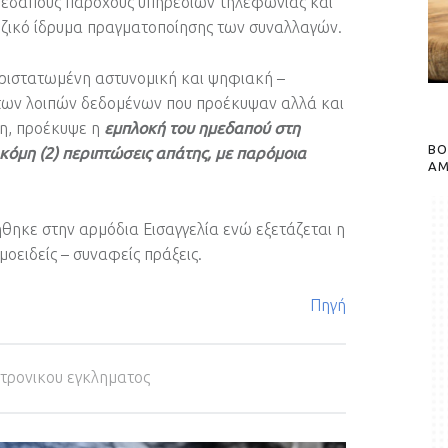
μεδαπούς παρόχους υπηρεσιών τηλεφωνίας και
εζικό ίδρυμα πραγματοποίησης των συναλλαγών.
ριστατωμένη αστυνομική και ψηφιακή –
 των λοιπών δεδομένων που προέκυψαν αλλά και
η, προέκυψε η
εμπλοκή του ημεδαπού στη
BO
όμη (2) περιπτώσεις απάτης, με παρόμοια
A
θηκε στην αρμόδια Εισαγγελία ενώ εξετάζεται η
οειδείς – συναφείς πράξεις.
Πηγή
τρονικου εγκληματος