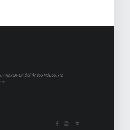
ων Αρχών Επιβολής του Νόμου. Για
ετε.
Βρείτε μας στο Facebook
Βρείτε μας στο Instagram
Back to top ↑