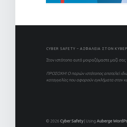
FOOTER SIDEBAR
CYBER SAFETY – ΑΣΦΑΛΕΙΑ ΣΤΟΝ ΚΥΒ
Στον ιστότοπο αυτό μοιραζόμαστε μαζί σας
ΠΡΟΣΟΧΗ! Ο παρών ιστότοπος αποτελεί ιδιω
καταγγελίες που αφορούν εγκλήματα στον κ
© 2026
Cyber Safety
|
Using
Auberge
WordPr