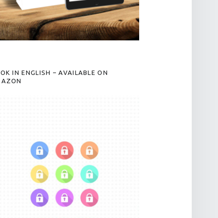
OK IN ENGLISH – AVAILABLE ON
MAZON