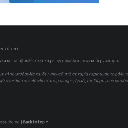
ΕΡΝΟΧΩΡΟ
 νέα και συμβουλές σχετικά με την ασφάλεια στον κυβερνοχώρο.
τική πρωτοβουλία και δεν υποκαθιστά σε καμία περίπτωση το ρόλο τ
υβερνοχώρο απευθυνθείτε στις επίσημες Αρχές της Χώρας που διαμέν
ess
theme.
|
Back to top ↑