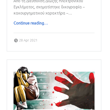
Από τη Διεύθυνση Δίωξης Ηλεκτρονικού
Εγκλήματος, σχηματίστηκε δικογραφία –
κακουργηματικού χαρακτήρα –…
“ΕΞΙΧΝΙΑΣΤΗΚΑΝ 11 ΥΠΟΘΕΣΕΙΣ ΑΠΑΤΗΣ ΜΕ ΤΟ ΠΡΟΣΧΗΜΑ ΠΑΡΟΧΗΣ ΕΠΕΝΔΥΤΙΚΩΝ ΥΠΗΡΕΣΙΩΝ”
Continue reading
…
Posted on:
28 Apr 2021