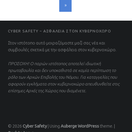
»
FOOTER SIDEBAR
CYBER SAFETY – ΑΣΦΑΛΕΙΑ ΣΤΟΝ ΚΥΒΕΡΝΟΧΩΡΟ
Στον ιστότοπο αυτό μοιραζόμαστε μαζί σας νέα και
συμβουλές σχετικά με την ασφάλεια στον κυβερνοχώρο.
ΠΡΟΣΟΧΗ! Ο παρών ιστότοπος αποτελεί ιδιωτική
πρωτοβουλία και δεν υποκαθιστά σε καμία περίπτωση το
ρόλο των Αρχών Επιβολής του Νόμου. Για καταγγελίες που
αφορούν εγκλήματα στον κυβερνοχώρο απευθυνθείτε στις
επίσημες Αρχές της Χώρας που διαμένετε.
© 2026
Cyber Safety
|
Using
Auberge
WordPress
theme.
|