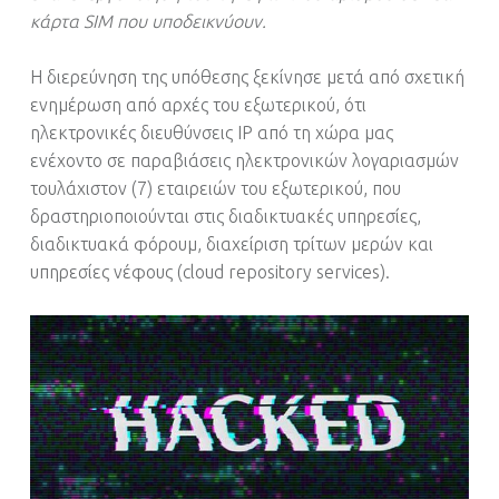
κάρτα SIM που υποδεικνύουν.
Η διερεύνηση της υπόθεσης ξεκίνησε μετά από σχετική
ενημέρωση από αρχές του εξωτερικού, ότι
ηλεκτρονικές διευθύνσεις IP από τη χώρα μας
ενέχοντο σε παραβιάσεις ηλεκτρονικών λογαριασμών
τουλάχιστον (7) εταιρειών του εξωτερικού, που
δραστηριοποιούνται στις διαδικτυακές υπηρεσίες,
διαδικτυακά φόρουμ, διαχείριση τρίτων μερών και
υπηρεσίες νέφους (cloud repository services).