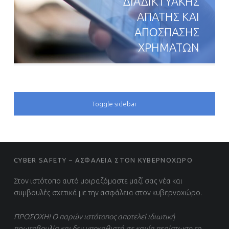
ΔΙΑΔΙΚΤΥΑΚΗΣ
ΑΠΑΤΗΣ ΚΑΙ
ΑΠΟΣΠΑΣΗΣ
ΧΡΗΜΑΤΩΝ
SIDEBAR
Toggle sidebar
FOOTER SIDEBAR
CYBER SAFETY – ΑΣΦΑΛΕΙΑ ΣΤΟΝ ΚΥΒΕΡΝΟΧΩΡΟ
Στον ιστότοπο αυτό μοιραζόμαστε μαζί σας νέα και
συμβουλές σχετικά με την ασφάλεια στον κυβερνοχώρο.
ΠΡΟΣΟΧΗ! Ο παρών ιστότοπος αποτελεί ιδιωτική
πρωτοβουλία και δεν υποκαθιστά σε καμία περίπτωση το